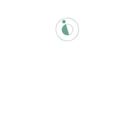
Guarda mi nombre, correo electrónico y web en este
navegador para la próxima vez que comente.
Related products
Formación Kundalini Yoga Nivel 1
2,870
€